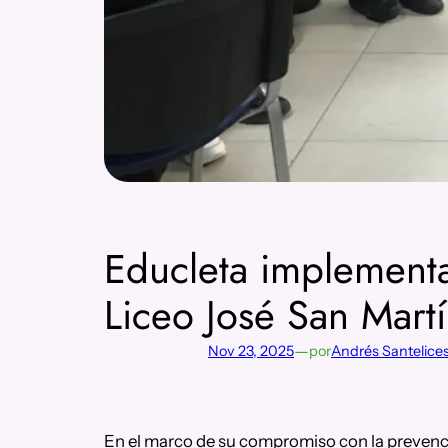
Educleta implementa
Liceo José San Mart
—
Nov 23, 2025
por
Andrés Santelice
En el marco de su compromiso con la prevenció