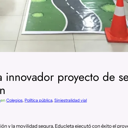
 innovador proyecto de se
ín
s
en
Colegios
, 
Política pública
, 
Siniestralidad vial
n y la movilidad segura, Educleta ejecutó con éxito el proy