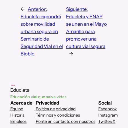
←
Anterior:
Siguiente:
Educleta expondrá
Educleta y ENAP
sobre movilidad
se unen en el Mayo
urbana segura en
Amarillo para
Seminario de
promover una
Seguridad Vial en el
cultura vial segura
Biobío
→
Educleta
Educación vial que salva vidas
Acerca de
Privacidad
Social
Equipo
Política de privacidad
Facebook
Historia
Términos y condiciones
Instagram
Empleos
Ponte en contacto con nosotros
Twitter/X