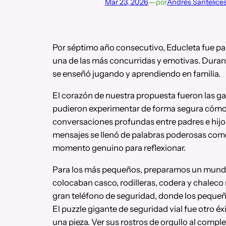
—
Mar 23, 2026
por
Andrés Santelice
Por séptimo año consecutivo, Educleta fue pa
una de las más concurridas y emotivas. Duran
se enseñó jugando y aprendiendo en familia.
El corazón de nuestra propuesta fueron las gaf
pudieron experimentar de forma segura cómo es
conversaciones profundas entre padres e hijos,
mensajes se llenó de palabras poderosas como
momento genuino para reflexionar.
Para los más pequeños, preparamos un mundo de 
colocaban casco, rodilleras, codera y chalec
gran teléfono de seguridad, donde los pequeñ
El puzzle gigante de seguridad vial fue otro é
una pieza. Ver sus rostros de orgullo al comple