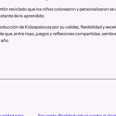
ón reciclado que los niños colorearon y personalizaron se 
nstante de lo aprendido.
cción de Kidzapalooza por su calidez, flexibilidad y excel
e que, entre risas, juegos y reflexiones compartidas, semb
 año.
tunidad para
Siguiente:
Realidad virtual contra el alc